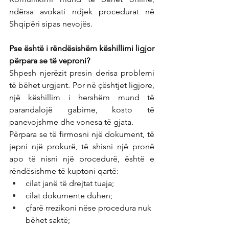
ndërsa avokati ndjek procedurat në 
Shqipëri sipas nevojës.
Pse është i rëndësishëm këshillimi ligjor 
përpara se të veproni?
Shpesh njerëzit presin derisa problemi 
të bëhet urgjent. Por në çështjet ligjore, 
një këshillim i hershëm mund të 
parandalojë gabime, kosto të 
panevojshme dhe vonesa të gjata.
Përpara se të firmosni një dokument, të 
jepni një prokurë, të shisni një pronë 
apo të nisni një procedurë, është e 
rëndësishme të kuptoni qartë:
cilat janë të drejtat tuaja;
cilat dokumente duhen;
çfarë rrezikoni nëse procedura nuk 
bëhet saktë;