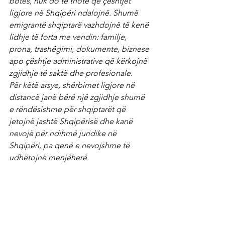
botës, nuk do të thotë që çështjet 
ligjore në Shqipëri ndalojnë. Shumë 
emigrantë shqiptarë vazhdojnë të kenë 
lidhje të forta me vendin: familje, 
prona, trashëgimi, dokumente, biznese 
apo çështje administrative që kërkojnë 
zgjidhje të saktë dhe profesionale.
Për këtë arsye, shërbimet ligjore në 
distancë janë bërë një zgjidhje shumë 
e rëndësishme për shqiptarët që 
jetojnë jashtë Shqipërisë dhe kanë 
nevojë për ndihmë juridike në 
Shqipëri, pa qenë e nevojshme të 
udhëtojnë menjëherë.