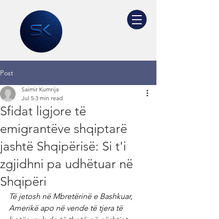
Post
Saimir Kumrija
Jul 5
3 min read
Sfidat ligjore të
emigrantëve shqiptarë
jashtë Shqipërisë: Si t'i
zgjidhni pa udhëtuar në
Shqipëri
Të jetosh në Mbretërinë e Bashkuar, 
Amerikë apo në vende të tjera të 