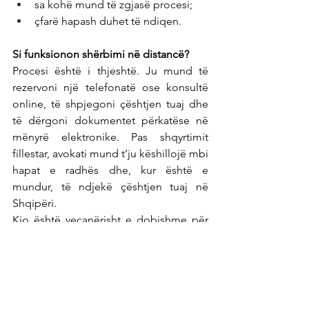
sa kohë mund të zgjasë procesi;
çfarë hapash duhet të ndiqen.
Si funksionon shërbimi në distancë?
Procesi është i thjeshtë. Ju mund të 
rezervoni një telefonatë ose konsultë 
online, të shpjegoni çështjen tuaj dhe 
të dërgoni dokumentet përkatëse në 
mënyrë elektronike. Pas shqyrtimit 
fillestar, avokati mund t’ju këshillojë mbi 
hapat e radhës dhe, kur është e 
mundur, të ndjekë çështjen tuaj në 
Shqipëri.
Kjo është veçanërisht e dobishme për 
shqiptarët në UK që nuk kanë mundësi 
të udhëtojnë shpesh, por duan që 
çështjet e tyre në Shqipëri të trajtohen 
me kujdes dhe profesionalizëm.