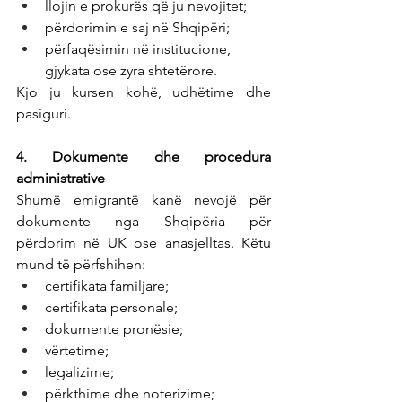
llojin e prokurës që ju nevojitet;
përdorimin e saj në Shqipëri;
përfaqësimin në institucione, 
gjykata ose zyra shtetërore.
Kjo ju kursen kohë, udhëtime dhe 
pasiguri.
4. Dokumente dhe procedura 
administrative
Shumë emigrantë kanë nevojë për 
dokumente nga Shqipëria për 
përdorim në UK ose anasjelltas. Këtu 
mund të përfshihen:
certifikata familjare;
certifikata personale;
dokumente pronësie;
vërtetime;
legalizime;
përkthime dhe noterizime;