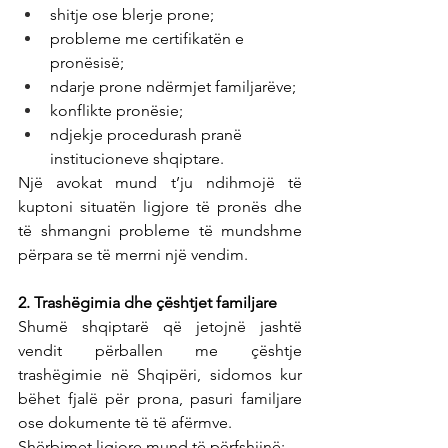
shitje ose blerje prone;
probleme me certifikatën e 
pronësisë;
ndarje prone ndërmjet familjarëve;
konflikte pronësie;
ndjekje procedurash pranë 
institucioneve shqiptare.
Një avokat mund t’ju ndihmojë të 
kuptoni situatën ligjore të pronës dhe 
të shmangni probleme të mundshme 
përpara se të merrni një vendim.
2. Trashëgimia dhe çështjet familjare
Shumë shqiptarë që jetojnë jashtë 
vendit përballen me çështje 
trashëgimie në Shqipëri, sidomos kur 
bëhet fjalë për prona, pasuri familjare 
ose dokumente të të afërmve.
Shërbimet ligjore mund të përfshijnë: