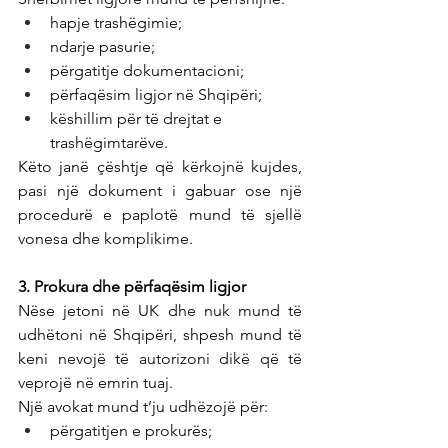
hapje trashëgimie;
ndarje pasurie;
përgatitje dokumentacioni;
përfaqësim ligjor në Shqipëri;
këshillim për të drejtat e 
trashëgimtarëve.
Këto janë çështje që kërkojnë kujdes, 
pasi një dokument i gabuar ose një 
procedurë e paplotë mund të sjellë 
vonesa dhe komplikime.
3. Prokura dhe përfaqësim ligjor
Nëse jetoni në UK dhe nuk mund të 
udhëtoni në Shqipëri, shpesh mund të 
keni nevojë të autorizoni dikë që të 
veprojë në emrin tuaj.
Një avokat mund t’ju udhëzojë për:
përgatitjen e prokurës;