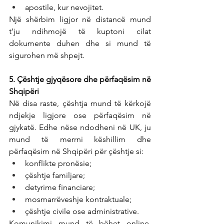
apostile, kur nevojitet.
Një shërbim ligjor në distancë mund 
t’ju ndihmojë të kuptoni cilat 
dokumente duhen dhe si mund të 
sigurohen më shpejt.
5. Çështje gjyqësore dhe përfaqësim në 
Shqipëri
Në disa raste, çështja mund të kërkojë 
ndjekje ligjore ose përfaqësim në 
gjykatë. Edhe nëse ndodheni në UK, ju 
mund të merrni këshillim dhe 
përfaqësim në Shqipëri për çështje si:
konflikte pronësie;
çështje familjare;
detyrime financiare;
mosmarrëveshje kontraktuale;
çështje civile ose administrative.
Komunikimi mund të bëhet online, 