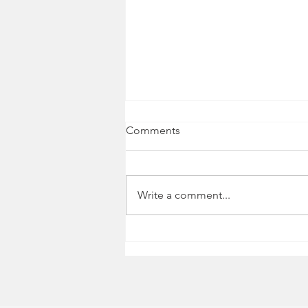
Comments
Write a comment...
Ndryshime të rëndësishme në
kërkesën për gjuhën angleze
në Mbretërinë e Bashkuar:
Çfarë duhet të dinë
aplikantët?