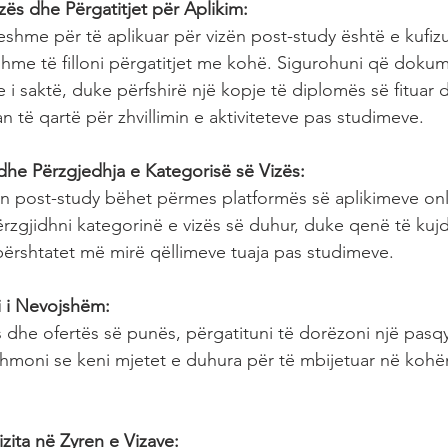
zës dhe Përgatitjet për Aplikim:
hme për të aplikuar për vizën post-study është e kufizu
hme të filloni përgatitjet me kohë. Sigurohuni që dokume
e i saktë, duke përfshirë një kopje të diplomës së fituar 
n të qartë për zhvillimin e aktiviteteve pas studimeve.
dhe Përzgjedhja e Kategorisë së Vizës:
ën post-study bëhet përmes platformës së aplikimeve onl
ërzgjidhni kategorinë e vizës së duhur, duke qenë të kuj
përshtatet më mirë qëllimeve tuaja pas studimeve.
 i Nevojshëm:
dhe ofertës së punës, përgatituni të dorëzoni një pasqy
shmoni se keni mjetet e duhura për të mbijetuar në kohë
Vizita në Zyren e Vizave: