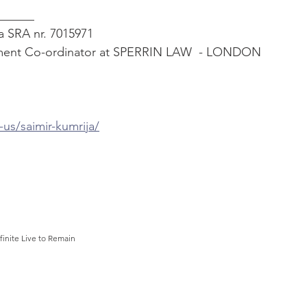
______
a SRA nr. 7015971
ment Co-ordinator at SPERRIN LAW  - LONDON
-us/saimir-kumrija/
finite Live to Remain