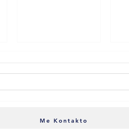
Hyrja e paligjshme në Britani:
Sfida
kur parashikohet deri në 5
shqip
vjet burg?
t'i z
Shqi
Me Kontakto