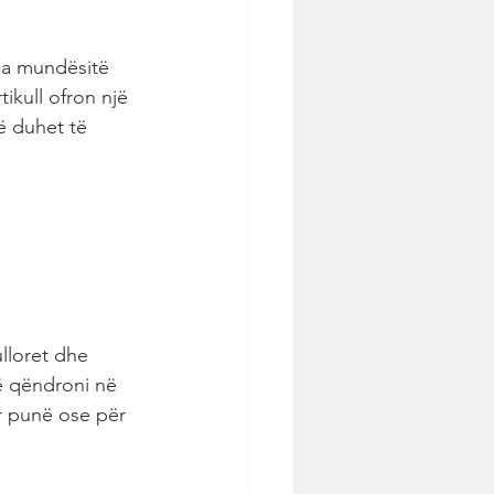
ga mundësitë 
ikull ofron një 
ë duhet të 
ulloret dhe 
ë qëndroni në 
r punë ose për 