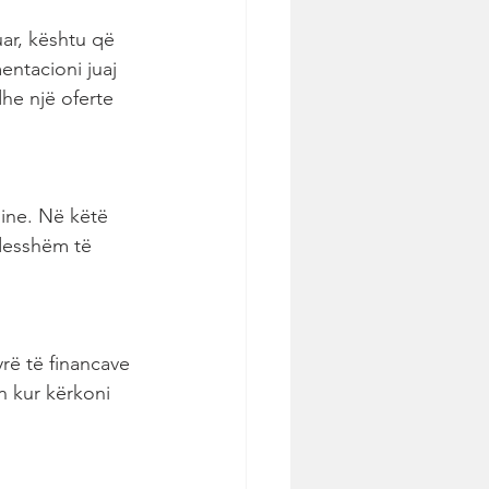
ar, kështu që 
ntacioni juaj 
dhe një oferte 
ine. Në këtë 
desshëm të 
rë të financave 
n kur kërkoni 