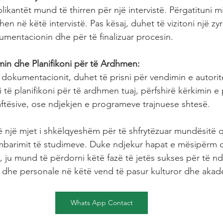
likantët mund të thirren për një intervistë. Përgatituni m
en në këtë intervistë. Pas kësaj, duhet të vizitoni një zyr
mentacionin dhe për të finalizuar procesin.
min dhe Planifikoni për të Ardhmen:
 dokumentacionit, duhet të prisni për vendimin e autorit
i të planifikoni për të ardhmen tuaj, përfshirë kërkimin e
ftësive, ose ndjekjen e programeve trajnuese shtesë.
ë një mjet i shkëlqyeshëm për të shfrytëzuar mundësitë 
mbarimit të studimeve. Duke ndjekur hapat e mësipërm 
 ju mund të përdorni këtë fazë të jetës sukses për të ndë
 dhe personale në këtë vend të pasur kulturor dhe akad
Whats App Contact