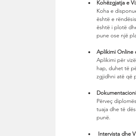
Kohëzgjatja e Vi
Koha e disponues
është e rëndësis
është i plotë dh
pune ose një pla
Aplikimi Online 
Aplikimi për viz
hap, duhet të p
zgjidhni atë që 
Dokumentacioni
Përveç diplomës 
tuaja dhe të dë
punë.
 Intervista dhe 