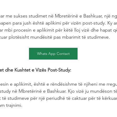
uar me sukses studimet në Mbretërinë e Bashkuar, një n
apen para jush është aplikimi për vizën post-study. Ky art
r mbi procesin e aplikimit për këtë lloj vizë dhe hapat q
ëzuar plotësisht mundësitë pas mbarimit të studimeve.
Whats App Contact
et dhe Kushtet e Vizës Post-Study:
ocesin e aplikimit, është e rëndësishme të njiheni me rreg
-study në Mbretërinë e Bashkuar. Kjo vizë ju mundëson t
 të studimeve për një periudhë të caktuar për të kërkua
m trajnimi.