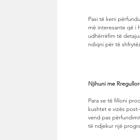
Pasi të keni përfund
më interesante që i h
udhërrëfim të detajua
ndiqni për të shfryt
Njihuni me Rregullor
Para se të filloni pr
kushtet e vizës post
vend pas përfundimit
të ndjekur një progra