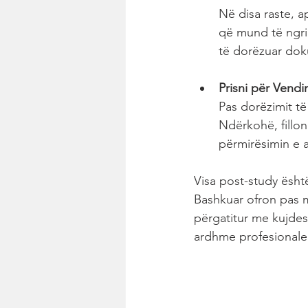
Në disa raste, ap
që mund të ngrih
të dorëzuar doku
Prisni për Vendi
Pas dorëzimit të
Ndërkohë, fillon
përmirësimin e a
Visa post-study ësht
Bashkuar ofron pas 
përgatitur me kujdes,
ardhme profesionale