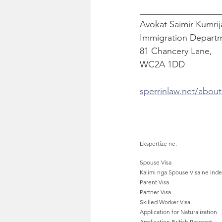
__________________
Avokat Saimir Kumrij
Immigration Depart
81 Chancery Lane, 
WC2A 1DD
sperrinlaw.net/about
Ekspertize ne:
Spouse Visa
Kalimi nga Spouse Visa ne Inde
Parent Visa
Partner Visa
Skilled Worker Visa
Application for Naturalization
Application British Passport