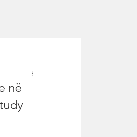
e në
Study