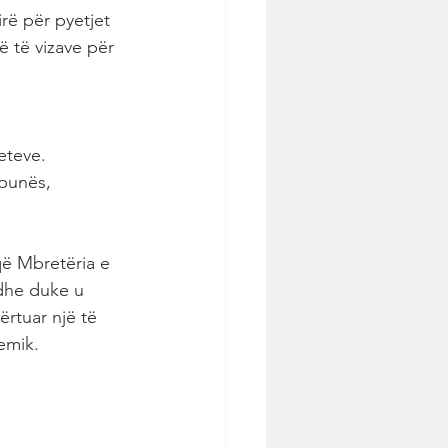
irë për pyetjet 
ë të vizave për 
eteve. 
 punës, 
që Mbretëria e 
dhe duke u 
rtuar një të 
emik.