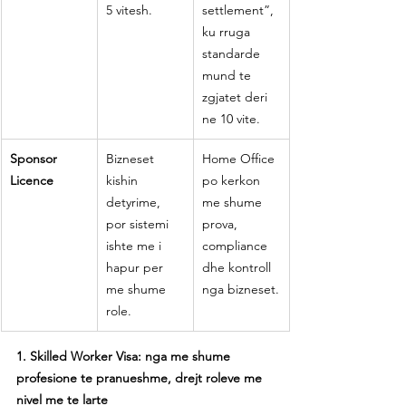
5 vitesh.
settlement”, 
ku rruga 
standarde 
mund te 
zgjatet deri 
ne 10 vite.
Sponsor 
Bizneset 
Home Office 
Licence
kishin 
po kerkon 
detyrime, 
me shume 
por sistemi 
prova, 
ishte me i 
compliance 
hapur per 
dhe kontroll 
me shume 
nga bizneset.
role.
1. Skilled Worker Visa: nga me shume 
profesione te pranueshme, drejt roleve me 
nivel me te larte