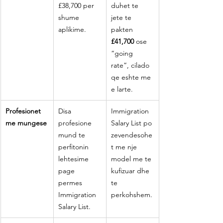
£38,700 per 
duhet te 
shume 
jete te 
aplikime.
pakten 
£41,700
 ose 
“going 
rate”, cilado 
qe eshte me 
e larte.
Profesionet 
Disa 
Immigration 
me mungese
profesione 
Salary List po 
mund te 
zevendesohe
perfitonin 
t me nje 
lehtesime 
model me te 
page 
kufizuar dhe 
permes 
te 
Immigration 
perkohshem.
Salary List.