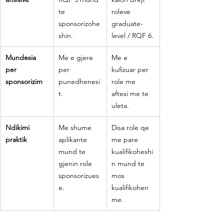
te 
roleve 
sponsorizohe
graduate-
shin.
level / RQF 6.
Mundesia 
Me e gjere 
Me e 
per 
per 
kufizuar per 
sponsorizim
punedhenesi
role me 
t.
aftesi me te 
uleta.
Ndikimi 
Me shume 
Disa role qe 
praktik
aplikante 
me pare 
mund te 
kualifikoheshi
gjenin role 
n mund te 
sponsorizues
mos 
e.
kualifikohen 
me.