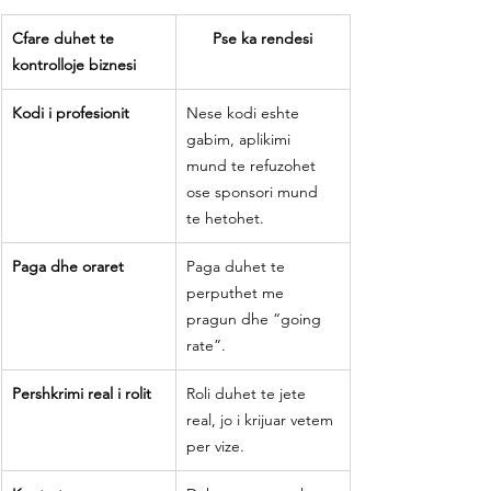
Cfare duhet te 
Pse ka rendesi
kontrolloje biznesi
Kodi i profesionit
Nese kodi eshte 
gabim, aplikimi 
mund te refuzohet 
ose sponsori mund 
te hetohet.
Paga dhe oraret
Paga duhet te 
perputhet me 
pragun dhe “going 
rate”.
Pershkrimi real i rolit
Roli duhet te jete 
real, jo i krijuar vetem 
per vize.