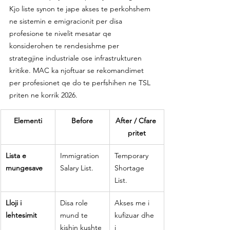
Kjo liste synon te jape akses te perkohshem 
ne sistemin e emigracionit per disa 
profesione te nivelit mesatar qe 
konsiderohen te rendesishme per 
strategjine industriale ose infrastrukturen 
kritike. MAC ka njoftuar se rekomandimet 
per profesionet qe do te perfshihen ne TSL 
priten ne korrik 2026.
Elementi
Before
After / Cfare 
pritet
Lista e 
Immigration 
Temporary 
mungesave
Salary List.
Shortage 
List.
Lloji i 
Disa role 
Akses me i 
lehtesimit
mund te 
kufizuar dhe 
kishin kushte 
i 