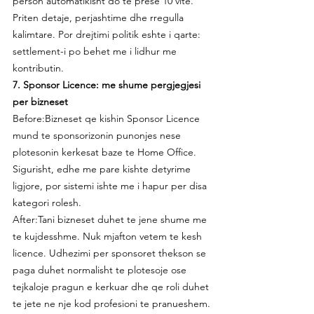
person automatikisht do te prese 10 vite. 
Priten detaje, perjashtime dhe rregulla 
kalimtare. Por drejtimi politik eshte i qarte: 
settlement-i po behet me i lidhur me 
kontributin.
7. Sponsor Licence: me shume pergjegjesi 
per bizneset
Before:Bizneset qe kishin Sponsor Licence 
mund te sponsorizonin punonjes nese 
plotesonin kerkesat baze te Home Office. 
Sigurisht, edhe me pare kishte detyrime 
ligjore, por sistemi ishte me i hapur per disa 
kategori rolesh.
After:Tani bizneset duhet te jene shume me 
te kujdesshme. Nuk mjafton vetem te kesh 
licence. Udhezimi per sponsoret thekson se 
paga duhet normalisht te plotesoje ose 
tejkaloje pragun e kerkuar dhe qe roli duhet 
te jete ne nje kod profesioni te pranueshem.