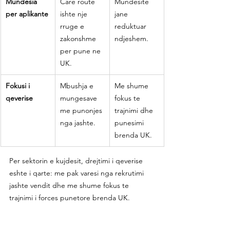
Mundesia 
Care route 
Mundesite 
per aplikante
ishte nje 
jane 
rruge e 
reduktuar 
zakonshme 
ndjeshem.
per pune ne 
UK.
Fokusi i 
Mbushja e 
Me shume 
qeverise
mungesave 
fokus te 
me punonjes 
trajnimi dhe 
nga jashte.
punesimi 
brenda UK.
Per sektorin e kujdesit, drejtimi i qeverise 
eshte i qarte: me pak varesi nga rekrutimi 
jashte vendit dhe me shume fokus te 
trajnimi i forces punetore brenda UK.