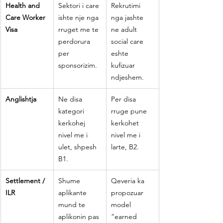
Health and 
Sektori i care 
Rekrutimi 
Care Worker 
ishte nje nga 
nga jashte 
Visa
rruget me te 
ne adult 
perdorura 
social care 
per 
eshte 
sponsorizim.
kufizuar 
ndjeshem.
Anglishtja
Ne disa 
Per disa 
kategori 
rruge pune 
kerkohej 
kerkohet 
nivel me i 
nivel me i 
ulet, shpesh 
larte, B2.
B1.
Settlement / 
Shume 
Qeveria ka 
ILR
aplikante 
propozuar 
mund te 
model 
aplikonin pas 
“earned 