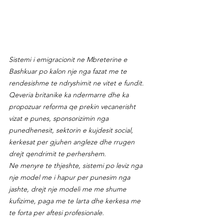
Sistemi i emigracionit ne Mbreterine e 
Bashkuar po kalon nje nga fazat me te 
rendesishme te ndryshimit ne vitet e fundit. 
Qeveria britanike ka ndermarre dhe ka 
propozuar reforma qe prekin vecanerisht 
vizat e punes, sponsorizimin nga 
punedhenesit, sektorin e kujdesit social, 
kerkesat per gjuhen angleze dhe rrugen 
drejt qendrimit te perhershem.
Ne menyre te thjeshte, sistemi po leviz nga 
nje model me i hapur per punesim nga 
jashte, drejt nje modeli me me shume 
kufizime, paga me te larta dhe kerkesa me 
te forta per aftesi profesionale.