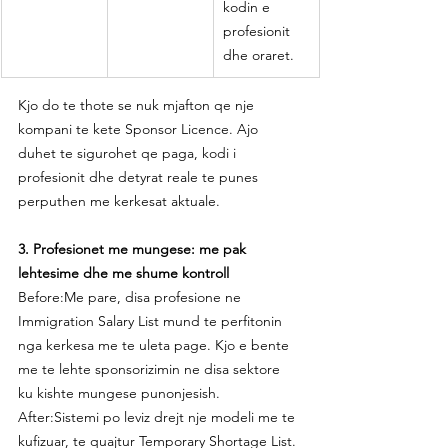
kodin e 
profesionit 
dhe oraret.
Kjo do te thote se nuk mjafton qe nje 
kompani te kete Sponsor Licence. Ajo 
duhet te sigurohet qe paga, kodi i 
profesionit dhe detyrat reale te punes 
perputhen me kerkesat aktuale.
3. Profesionet me mungese: me pak 
lehtesime dhe me shume kontroll
Before:Me pare, disa profesione ne 
Immigration Salary List mund te perfitonin 
nga kerkesa me te uleta page. Kjo e bente 
me te lehte sponsorizimin ne disa sektore 
ku kishte mungese punonjesish.
After:Sistemi po leviz drejt nje modeli me te 
kufizuar, te quajtur Temporary Shortage List. 