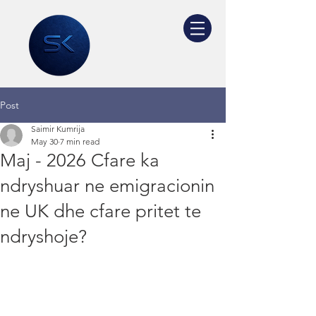
Post
Saimir Kumrija
May 30
7 min read
Maj - 2026 Cfare ka
ndryshuar ne emigracionin
ne UK dhe cfare pritet te
ndryshoje?