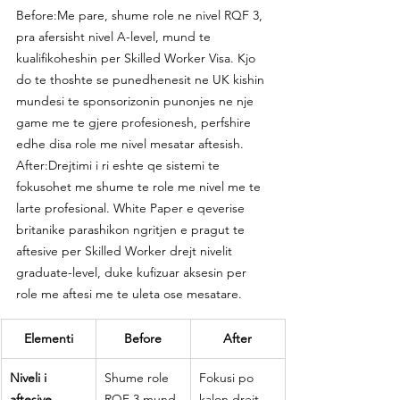
Before:Me pare, shume role ne nivel RQF 3, 
pra afersisht nivel A-level, mund te 
kualifikoheshin per Skilled Worker Visa. Kjo 
do te thoshte se punedhenesit ne UK kishin 
mundesi te sponsorizonin punonjes ne nje 
game me te gjere profesionesh, perfshire 
edhe disa role me nivel mesatar aftesish.
After:Drejtimi i ri eshte qe sistemi te 
fokusohet me shume te role me nivel me te 
larte profesional. White Paper e qeverise 
britanike parashikon ngritjen e pragut te 
aftesive per Skilled Worker drejt nivelit 
graduate-level, duke kufizuar aksesin per 
role me aftesi me te uleta ose mesatare.
Elementi
Before
After
Niveli i 
Shume role 
Fokusi po 
aftesive
RQF 3 mund 
kalon drejt 