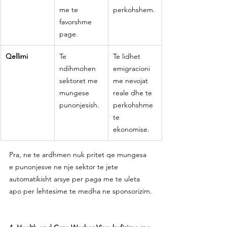
me te 
perkohshem.
favorshme 
page.
Qellimi
Te 
Te lidhet 
ndihmohen 
emigracioni 
sektoret me 
me nevojat 
mungese 
reale dhe te 
punonjesish.
perkohshme 
te 
ekonomise.
Pra, ne te ardhmen nuk pritet qe mungesa 
e punonjesve ne nje sektor te jete 
automatikisht arsye per paga me te uleta 
apo per lehtesime te medha ne sponsorizim.