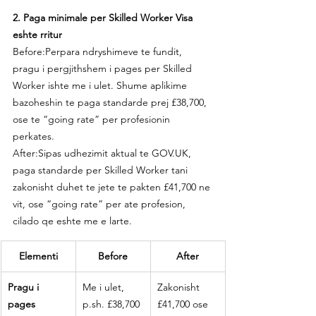
2. Paga minimale per Skilled Worker Visa 
eshte rritur
Before:Perpara ndryshimeve te fundit, 
pragu i pergjithshem i pages per Skilled 
Worker ishte me i ulet. Shume aplikime 
bazoheshin te paga standarde prej £38,700, 
ose te “going rate” per profesionin 
perkates.
After:Sipas udhezimit aktual te 
GOV.UK
, 
paga standarde per Skilled Worker tani 
zakonisht duhet te jete te pakten £41,700 ne 
vit, ose “going rate” per ate profesion, 
cilado qe eshte me e larte.
Elementi
Before
After
Pragu i 
Me i ulet, 
Zakonisht 
pages
p.sh
. £38,700 
£41,700 ose 