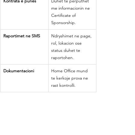
Kontrata e punes
Duhet te perputhet 
me informacionin ne 
Certificate of 
Sponsorship.
Raportimet ne SMS
Ndryshimet ne page, 
rol, lokacion ose 
status duhet te 
raportohen.
Dokumentacioni
Home Office mund 
te kerkoje prova ne 
rast kontrolli.
Nese keto detyrime nuk respektohen, 
biznesi mund te rrezikoje pezullimin ose 
heqjen e Sponsor Licence.