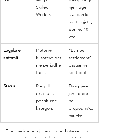
Skilled 
nje rruge 
Worker.
standarde 
me te gjate, 
deri ne 10 
vite.
Logjika e 
Plotesimi i 
“Earned 
sistemit
kushteve pas 
settlement” 
nje periudhe 
bazuar ne 
fikse.
kontribut.
Statusi
Rregull 
Disa pjese 
ekzistues 
jane ende 
per shume 
ne 
kategori.
propozim/ko
nsultim.
E rendesishme: kjo nuk do te thote se cdo 