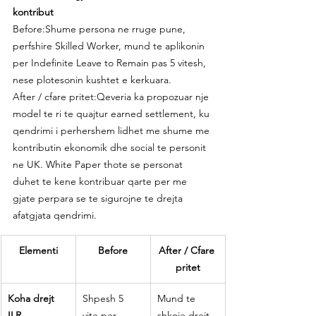
kontribut
Before:Shume persona ne rruge pune, 
perfshire Skilled Worker, mund te aplikonin 
per Indefinite Leave to Remain pas 5 vitesh, 
nese plotesonin kushtet e kerkuara.
After / cfare pritet:Qeveria ka propozuar nje 
model te ri te quajtur earned settlement, ku 
qendrimi i perhershem lidhet me shume me 
kontributin ekonomik dhe social te personit 
ne UK. White Paper thote se personat 
duhet te kene kontribuar qarte per me 
gjate perpara se te sigurojne te drejta 
afatgjata qendrimi.
Elementi
Before
After / Cfare 
pritet
Koha drejt 
Shpesh 5 
Mund te 
ILR
vite per 
shkoje drejt 