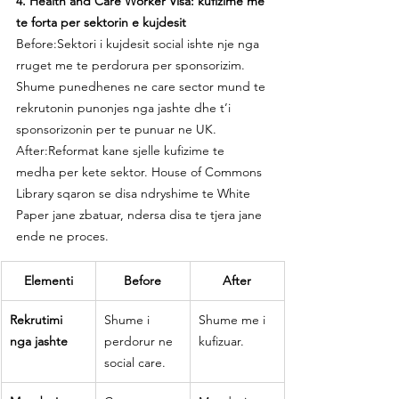
4. Health and Care Worker Visa: kufizime me 
te forta per sektorin e kujdesit
Before:Sektori i kujdesit social ishte nje nga 
rruget me te perdorura per sponsorizim. 
Shume punedhenes ne care sector mund te 
rekrutonin punonjes nga jashte dhe t’i 
sponsorizonin per te punuar ne UK.
After:Reformat kane sjelle kufizime te 
medha per kete sektor. House of Commons 
Library sqaron se disa ndryshime te White 
Paper jane zbatuar, ndersa disa te tjera jane 
ende ne proces.
Elementi
Before
After
Rekrutimi 
Shume i 
Shume me i 
nga jashte
perdorur ne 
kufizuar.
social care.