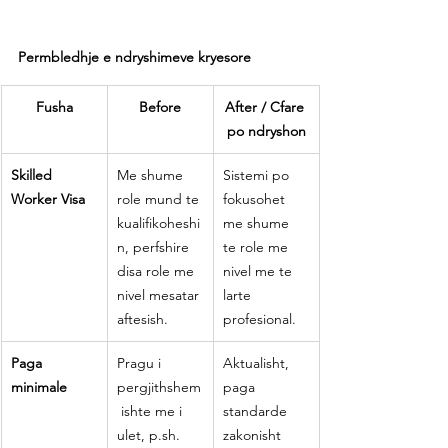
Permbledhje e ndryshimeve kryesore
Fusha
Before
After / Cfare 
po ndryshon
Skilled 
Me shume 
Sistemi po 
Worker Visa
role mund te 
fokusohet 
kualifikoheshi
me shume 
n, perfshire 
te role me 
disa role me 
nivel me te 
nivel mesatar 
larte 
aftesish.
profesional.
Paga 
Pragu i 
Aktualisht, 
minimale
pergjithshem
paga 
 ishte me i 
standarde 
ulet, 
p.sh
. 
zakonisht 