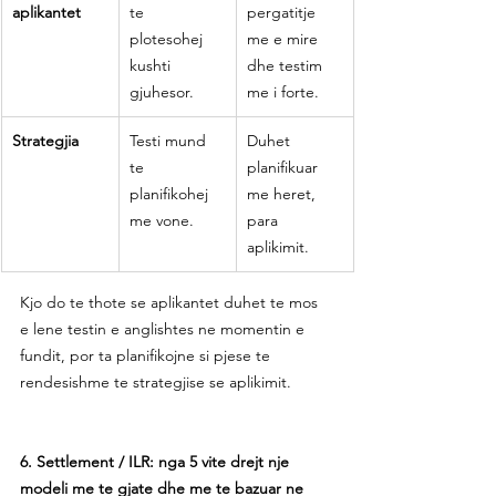
aplikantet
te 
pergatitje 
plotesohej 
me e mire 
kushti 
dhe testim 
gjuhesor.
me i forte.
Strategjia
Testi mund 
Duhet 
te 
planifikuar 
planifikohej 
me heret, 
me vone.
para 
aplikimit.
Kjo do te thote se aplikantet duhet te mos 
e lene testin e anglishtes ne momentin e 
fundit, por ta planifikojne si pjese te 
rendesishme te strategjise se aplikimit.
6. Settlement / ILR: nga 5 vite drejt nje 
modeli me te gjate dhe me te bazuar ne 