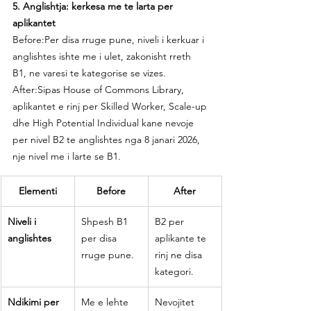
5. Anglishtja: kerkesa me te larta per 
aplikantet
Before:Per disa rruge pune, niveli i kerkuar i 
anglishtes ishte me i ulet, zakonisht rreth 
B1, ne varesi te kategorise se vizes.
After:Sipas House of Commons Library, 
aplikantet e rinj per Skilled Worker, Scale-up 
dhe High Potential Individual kane nevoje 
per nivel B2 te anglishtes nga 8 janari 2026, 
nje nivel me i larte se B1.
Elementi
Before
After
Niveli i 
Shpesh B1 
B2 per 
anglishtes
per disa 
aplikante te 
rruge pune.
rinj ne disa 
kategori.
Ndikimi per 
Me e lehte 
Nevojitet 