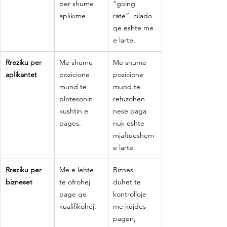
per shume 
“going 
aplikime.
rate”, cilado 
qe eshte me 
e larte.
Rreziku per 
Me shume 
Me shume 
aplikantet
pozicione 
pozicione 
mund te 
mund te 
plotesonin 
refuzohen 
kushtin e 
nese paga 
pages.
nuk eshte 
mjaftueshem 
e larte.
Rreziku per 
Me e lehte 
Biznesi 
bizneset
te ofrohej 
duhet te 
page qe 
kontrolloje 
kualifikohej.
me kujdes 
pagen, 