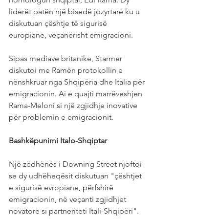
liderët patën një bisedë jozyrtare ku u 
diskutuan çështje të sigurisë 
europiane, veçanërisht emigracioni.
Sipas mediave britanike, Starmer 
diskutoi me Ramën protokollin e 
nënshkruar nga Shqipëria dhe Italia për 
emigracionin. Ai e quajti marrëveshjen 
Rama-Meloni si një zgjidhje inovative 
për problemin e emigracionit.
Bashkëpunimi Italo-Shqiptar
Një zëdhënës i Downing Street njoftoi 
se dy udhëheqësit diskutuan "çështjet 
e sigurisë evropiane, përfshirë 
emigracionin, në veçanti zgjidhjet 
novatore si partneriteti Itali-Shqipëri". 