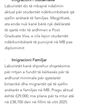
Laburistët do të mbajnë ndalimin 
aktual për studentët ndërkombëtarë që 
sjellin anëtarë të familjes. Megjithatë, 
ata ende nuk kanë bërë një deklaratë 
të qartë mbi të ardhmen e Post 
Graduate Visa, e cila lejon studentët 
ndërkombëtarë të punojnë në MB pas 
diplomimit
·      
Imigracioni Familjar
Laburistët kanë shprehur shqetësime 
për rritjen e fundit të kërkesës për të 
ardhurat minimale për qytetarët 
britanikë dhe migrantët që të sjellin 
anëtarët e familjes në MB. Pragu aktual 
është £29,000, me plane për ta rritur atë 
në £38,700 deri në fillim të vitit 2025.