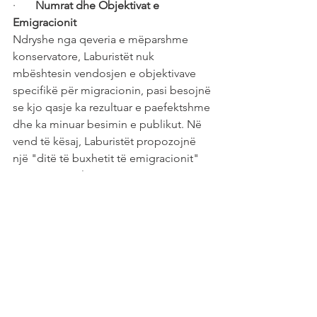
·      
 Numrat dhe Objektivat e 
Emigracionit
Ndryshe nga qeveria e mëparshme 
konservatore, Laburistët nuk 
mbështesin vendosjen e objektivave 
specifikë për migracionin, pasi besojnë 
se kjo qasje ka rezultuar e paefektshme 
dhe ka minuar besimin e publikut. Në 
vend të kësaj, Laburistët propozojnë 
një "ditë të buxhetit të emigracionit" 
vjetore në Parlament për të rritur 
transparencën dhe përgjegjshmërinë. 
Kjo do të përfshinte raportimin mbi 
flukset e migracionit, ndryshimet e 
politikave dhe planet për menaxhimin 
e ndikimeve të migracionit.
·      
Të Drejtat e Njeriut dhe Integrimi
Laburistët mbajnë një angazhim të 