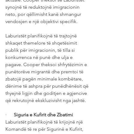
synojnë të reduktojnë imigracionin 
neto, por qëllimisht kanë shmangur 
vendosjen e një objektivi specifik.
Laburistët planifikojnë të trajtojnë 
shkaqet themelore të shqetësimit 
publik për imigracionin, të tilla si 
konkurrenca në punë dhe ulja e 
pagave. Cooper theksoi shfrytëzimin e 
punëtorëve migrantë dhe premtoi të 
zbatojë pagën minimale kombëtare, 
dënime të ashpra për punëdhënësit që 
thyejnë ligjin dhe goditjen e agjencive 
që rekrutojnë ekskluzivisht nga jashtë.
·      
Siguria e Kufirit dhe Zbatimi
Laburistët planifikojnë të krijojnë një 
Komandë të re për Sigurinë e Kufirit, 