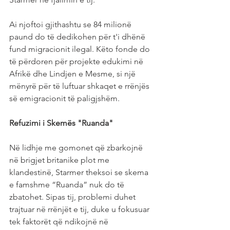
Ai njoftoi gjithashtu se 84 milionë 
paund do të dedikohen për t'i dhënë 
fund migracionit ilegal. Këto fonde do 
të përdoren për projekte edukimi në 
Afrikë dhe Lindjen e Mesme, si një 
mënyrë për të luftuar shkaqet e rrënjës 
së emigracionit të paligjshëm.
Refuzimi i Skemës "Ruanda"
Në lidhje me gomonet që zbarkojnë 
në brigjet britanike plot me 
klandestinë, Starmer theksoi se skema 
e famshme “Ruanda” nuk do të 
zbatohet. Sipas tij, problemi duhet 
trajtuar në rrënjët e tij, duke u fokusuar 
tek faktorët që ndikojnë në 