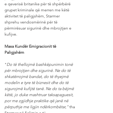
e qeverisë britanike për të shpërbërë 
grupet kriminale që merren me këtë 
aktivitet të paligjshëm, Starmer 
shprehu vendosmërinë për të 
përmirësuar sigurinë dhe mbrojtjen e 
kufijve.
Masa Kundër Emigracionit të 
Paligjshëm
"
Do të thellojmë bashkëpunimin tonë 
për mbrojtjen dhe sigurinë. Ne do të 
shkatërrojmë bandat, do të thyejmë 
modelin e tyre të biznesit dhe do të 
sigurojmë kufijtë tanë. Ne do ta bëjmë 
këtë, jo duke mashtruar taksapaguesit, 
por me zgjidhje praktike që janë në 
përputhje me ligjin ndërkombëtar,"
 tha 
Starmer në fjalimin e tij.