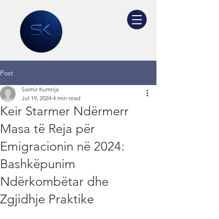
Post
Saimir Kumrija
Jul 19, 2024
4 min read
Keir Starmer Ndërmerr
Masa të Reja për
Emigracionin në 2024:
Bashkëpunim
Ndërkombëtar dhe
Zgjidhje Praktike