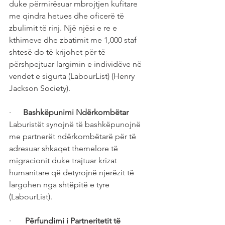
duke përmirësuar mbrojtjen kufitare 
me qindra hetues dhe oficerë të 
zbulimit të rinj. Një njësi e re e 
kthimeve dhe zbatimit me 1,000 staf 
shtesë do të krijohet për të 
përshpejtuar largimin e individëve në 
vendet e sigurta (LabourList) (Henry 
Jackson Society).
·      
Bashkëpunimi Ndërkombëtar
Laburistët synojnë të bashkëpunojnë 
me partnerët ndërkombëtarë për të 
adresuar shkaqet themelore të 
migracionit duke trajtuar krizat 
humanitare që detyrojnë njerëzit të 
largohen nga shtëpitë e tyre 
(LabourList).
·      
 Përfundimi i Partneritetit të 