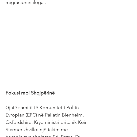
migracionin ilegal.
Fokusi mbi Shqipërinë
Gjatë samitit të Komunitetit Politik 
Evropian (EPC) në Pallatin Blenheim, 
Oxfordshire, Kryeministri britanik Keir 
Starmer zhvilloi një takim me 
homologun shqiptar, Edi Rama. Dy 