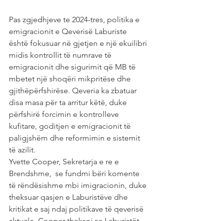
Pas zgjedhjeve te 2024-tres, politika e 
emigracionit e Qeverisë Laburiste 
është fokusuar në gjetjen e një ekuilibri 
midis kontrollit të numrave të 
emigracionit dhe sigurimit që MB të 
mbetet një shoqëri mikpritëse dhe 
gjithëpërfshirëse. Qeveria ka zbatuar 
disa masa për ta arritur këtë, duke 
përfshirë forcimin e kontrolleve 
kufitare, goditjen e emigracionit të 
paligjshëm dhe reformimin e sistemit 
të azilit.
Yvette Cooper, Sekretarja e re e 
Brendshme,  se fundmi bëri komente 
të rëndësishme mbi imigracionin, duke 
theksuar qasjen e Laburistëve dhe 
kritikat e saj ndaj politikave të qeverisë 
aktuale. Cooper theksoi se Laburistët 