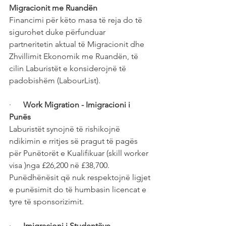
Migracionit me Ruandën
Financimi për këto masa të reja do të 
sigurohet duke përfunduar 
partneritetin aktual të Migracionit dhe 
Zhvillimit Ekonomik me Ruandën, të 
cilin Laburistët e konsiderojnë të 
padobishëm (LabourList).
·      
Work Migration - Imigracioni i 
Punës
Laburistët synojnë të rishikojnë 
ndikimin e rritjes së pragut të pagës 
për Punëtorët e Kualifikuar (skill worker 
visa )nga £26,200 në £38,700.
Punëdhënësit që nuk respektojnë ligjet 
e punësimit do të humbasin licencat e 
tyre të sponsorizimit.
·      
Imigracioni i Studentëve