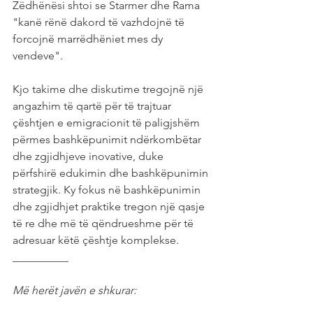
Zëdhënësi shtoi se Starmer dhe Rama 
"kanë rënë dakord të vazhdojnë të 
forcojnë marrëdhëniet mes dy 
vendeve".
Kjo takime dhe diskutime tregojnë një 
angazhim të qartë për të trajtuar 
çështjen e emigracionit të paligjshëm 
përmes bashkëpunimit ndërkombëtar 
dhe zgjidhjeve inovative, duke 
përfshirë edukimin dhe bashkëpunimin 
strategjik. Ky fokus në bashkëpunimin 
dhe zgjidhjet praktike tregon një qasje 
të re dhe më të qëndrueshme për të 
adresuar këtë çështje komplekse.
__________
Më herët javën e shkurar: 