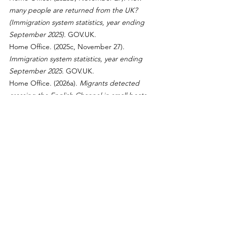
many people are returned from the UK? 
(Immigration system statistics, year ending 
September 2025).
GOV.UK
.
Home Office. (2025c, November 27). 
Immigration system statistics, year ending 
September 2025.
GOV.UK
.
Home Office. (2026a). 
Migrants detected 
crossing the English Channel in small boats.
GOV.UK
.
Home Office. (2026b). 
Migrants detected 
crossing the English Channel in small boats: 
last 7 days.
GOV.UK
.
Office for National Statistics. (2025, 
November 27). 
Long-term international 
migration, provisional: year ending June 
2025.
 ONS.