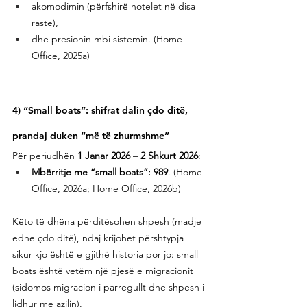
akomodimin (përfshirë hotelet në disa 
raste),
dhe presionin mbi sistemin. (Home 
Office, 2025a)
4) “Small boats”: shifrat dalin çdo ditë, 
prandaj duken “më të zhurmshme”
Për periudhën 
1 Janar 2026 – 2 Shkurt 2026
:
Mbërritje me “small boats”: 989
. (Home 
Office, 2026a; Home Office, 2026b)
Këto të dhëna përditësohen shpesh (madje 
edhe çdo ditë), ndaj krijohet përshtypja 
sikur kjo është e gjithë historia por jo: small 
boats është vetëm një pjesë e migracionit 
(sidomos migracion i parregullt dhe shpesh i 
lidhur me azilin).