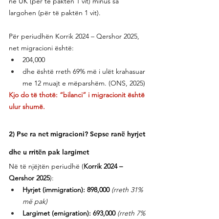
në UK (për të paktën 1 vit) minus sa 
largohen (për të paktën 1 vit).
Për periudhën Korrik 2024 – Qershor 2025, 
net migracioni është:
204,000
dhe është rreth 69% më i ulët krahasuar 
me 12 muajt e mëparshëm. (ONS, 2025)
Kjo do të thotë: “bilanci” i migracionit është 
ulur shumë.
2) Pse ra net migracioni? Sepse ranë hyrjet 
dhe u rritën pak largimet
Në të njëjtën periudhë (
Korrik 2024 – 
Qershor 2025
):
Hyrjet (immigration): 898,000
(rreth 31% 
më pak)
Largimet (emigration): 693,000
(rreth 7% 