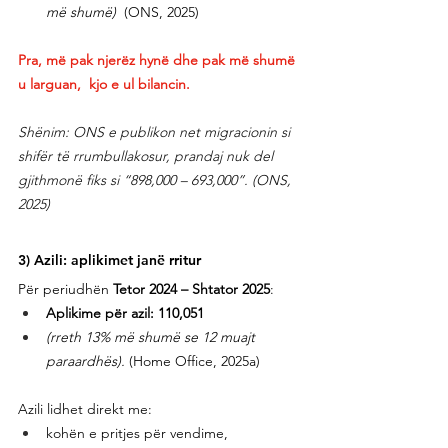
më shumë)
  (ONS, 2025)
Pra, më pak njerëz hynë dhe pak më shumë 
u larguan,  kjo e ul bilancin.
Shënim: ONS e publikon net migracionin si 
shifër të rrumbullakosur, prandaj nuk del 
gjithmonë fiks si “898,000 – 693,000”. (ONS, 
2025)
3) Azili: aplikimet janë rritur
Për periudhën 
Tetor 2024 – Shtator 2025
:
Aplikime për azil: 110,051
(rreth 13% më shumë se 12 muajt 
paraardhës).
 (Home Office, 2025a)
Azili lidhet direkt me:
kohën e pritjes për vendime,