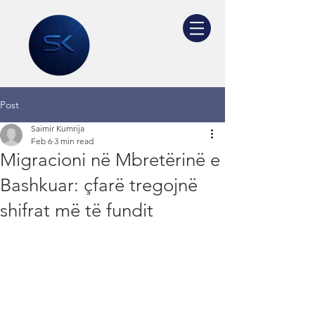
Post
Saimir Kumrija
Feb 6
3 min read
Migracioni në Mbretërinë e
Bashkuar: çfarë tregojnë
shifrat më të fundit