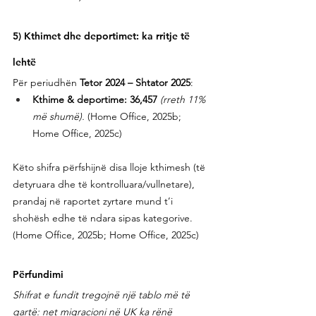
5) Kthimet dhe deportimet: ka rritje të 
lehtë
Për periudhën 
Tetor 2024 – Shtator 2025
:
Kthime & deportime: 36,457
(rreth 11% 
më shumë).
 (Home Office, 2025b; 
Home Office, 2025c)
Këto shifra përfshijnë disa lloje kthimesh (të 
detyruara dhe të kontrolluara/vullnetare), 
prandaj në raportet zyrtare mund t’i 
shohësh edhe të ndara sipas kategorive. 
(Home Office, 2025b; Home Office, 2025c)
Përfundimi 
Shifrat e fundit tregojnë një tablo më të 
qartë: net migracioni në UK ka rënë 