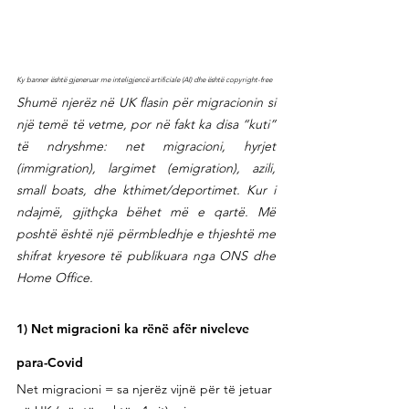
Ky banner është gjeneruar me inteligjencë artificiale (AI) dhe është copyright-free
Shumë njerëz në UK flasin për migracionin si 
një temë të vetme, por në fakt ka disa “kuti” 
të ndryshme: net migracioni, hyrjet 
(immigration), largimet (emigration), azili, 
small boats, dhe kthimet/deportimet. Kur i 
ndajmë, gjithçka bëhet më e qartë. Më 
poshtë është një përmbledhje e thjeshtë me 
shifrat kryesore të publikuara nga ONS dhe 
Home Office.
1) Net migracioni ka rënë afër niveleve 
para-Covid
Net migracioni = sa njerëz vijnë për të jetuar 