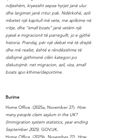
ndjeshëm, kryesisht sepse hyrjet janë ulur 
dhe largimet janë rritur pak. Ndërkohë, azili 
mbetet një kapitull më vete, me aplikime në 
rritje, dhe “small boats” janë vetëm një 
pjesë e migracionit të parregullt, jo e gjithë 
historia. Prandaj, për një debat më të drejtë 
dhe më realist, është e rëndësishme të 
dallojmë gjithmonë cilën kategori po 
diskutojmë: net migracion, azil, viza, small 
boats apo kthime/deportime.
Burime
Home Office. (2025a, November 27). 
How 
many people claim asylum in the UK? 
(Immigration system statistics, year ending 
September 2025).
GOV.UK
.
Home Office. (2025b, November 27). 
How 